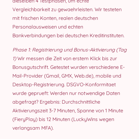
dieselben 4 Testphasen, um echte
Vergleichbarkeit zu gewaehrleisten. Wir testeten
mit frischen Konten, realen deutschen
Personalausweisen und echten
Bankverbindungen bei deutschen Kreditinstituten.
Phase 1: Registrierung und Bonus-Aktivierung (Tag
1)
Wir messen die Zeit von erstem Klick bis zur
Bonusgutschrift. Getestet wurden verschiedene E-
Mail-Provider (Gmail, GMX, Web.de), mobile und
Desktop-Registrierung. DSGVO-Konformitaet
wurde geprueft: Werden nur notwendige Daten
abgefragt? Ergebnis: Durchschnittliche
Aktivierungszeit 3-7 Minuten, Spanne von 1 Minute
(FieryPlay) bis 12 Minuten (LuckyWins wegen
verlangsam MFA).