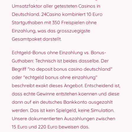
Umsatzfaktor aller getesteten Casinos in
Deutschland. 24Casino kombiniert 10 Euro
Startguthaben mit 350 Freispielen ohne
Einzahlung, was das grosszuegigste
Gesamtpaket darstellt.
Echtgeld-Bonus ohne Einzahlung vs. Bonus-
Guthaben: Technisch ist beides dasselbe. Der
Begriff "no deposit bonus casino deutschland"
oder "echtgeld bonus ohne einzahlung"
beschreibt exakt dieses Angebot. Entscheidend ist,
dass echte Gewinne entstehen koennen und diese
dann auf ein deutsches Bankkonto ausgezahlt
werden. Das ist kein Spielgeld, keine Simulation.
Unsere dokumentierten Auszahlungen zwischen
15 Euro und 220 Euro beweisen das.