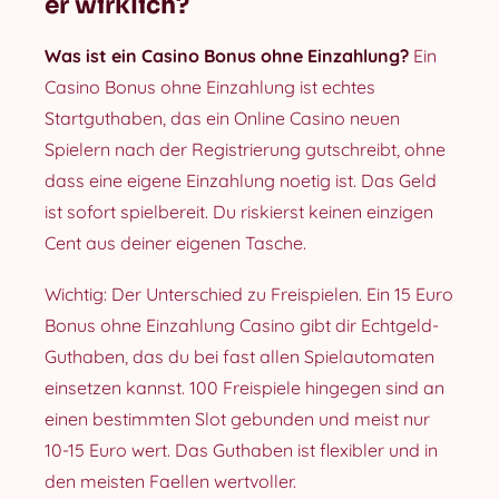
er wirklich?
Was ist ein Casino Bonus ohne Einzahlung?
Ein
Casino Bonus ohne Einzahlung ist echtes
Startguthaben, das ein Online Casino neuen
Spielern nach der Registrierung gutschreibt, ohne
dass eine eigene Einzahlung noetig ist. Das Geld
ist sofort spielbereit. Du riskierst keinen einzigen
Cent aus deiner eigenen Tasche.
Wichtig: Der Unterschied zu Freispielen. Ein 15 Euro
Bonus ohne Einzahlung Casino gibt dir Echtgeld-
Guthaben, das du bei fast allen Spielautomaten
einsetzen kannst. 100 Freispiele hingegen sind an
einen bestimmten Slot gebunden und meist nur
10-15 Euro wert. Das Guthaben ist flexibler und in
den meisten Faellen wertvoller.