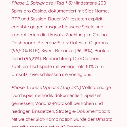
Phase 2: Spielphase (Tag 1-3)
Mindestens 200
Spins pro Casino, dokumentiert mit Slot-Name,
RTP und Session-Dauer. Wir testeten explizit
erlaubte gegen ausgeschlossene Spiele und
kontrollierten die Umsatz-Zaehlung im Casino-
Dashboard. Referenz-Slots: Gates of Olympus
(96,50% RTP), Sweet Bonanza (96,48%), Book of
Dead (96,21%). Beobachtung: Drei Casinos
zaehlen Tischspiele mit weniger als 10% zum
Umsatz, zwei schliessen sie voellig aus.
Phase 3: Umsatzphase (Tag 3-10)
Vollstaendige
Durchspielmethodik dokumentiert, Spielzeit
gemessen, Varianz-Protokoll bei hohen und
niedrigen Einsaetzen. Strategie-Dokumentation:
Mit welcher Slot-Kombination wurde der Umsatz