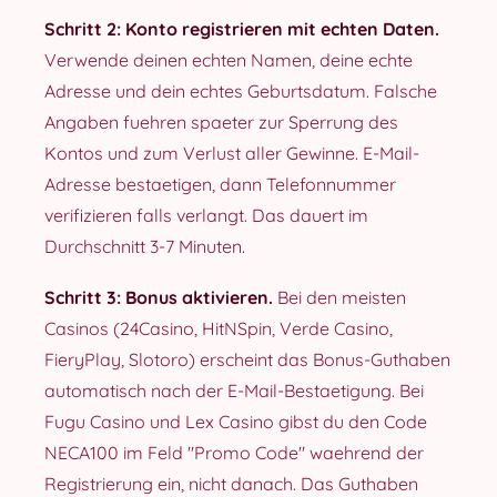
Schritt 2: Konto registrieren mit echten Daten.
Verwende deinen echten Namen, deine echte
Adresse und dein echtes Geburtsdatum. Falsche
Angaben fuehren spaeter zur Sperrung des
Kontos und zum Verlust aller Gewinne. E-Mail-
Adresse bestaetigen, dann Telefonnummer
verifizieren falls verlangt. Das dauert im
Durchschnitt 3-7 Minuten.
Schritt 3: Bonus aktivieren.
Bei den meisten
Casinos (24Casino, HitNSpin, Verde Casino,
FieryPlay, Slotoro) erscheint das Bonus-Guthaben
automatisch nach der E-Mail-Bestaetigung. Bei
Fugu Casino und Lex Casino gibst du den Code
NECA100 im Feld "Promo Code" waehrend der
Registrierung ein, nicht danach. Das Guthaben