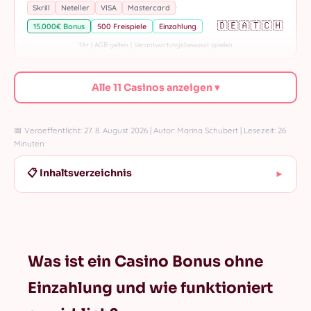
·
Skrill
Neteller
VISA
Mastercard
🇩🇪🇦🇹🇨🇭
15.000€ Bonus
500 Freispiele
Einzahlung
18+ | AGB gelten | Verantwortungsbewusst spielen
Alle 11 Casinos anzeigen ▾
📅 Veroeffentlicht: 27. 8. August 2026 | Autor: Marina Schubert | Lesezeit: 26
Minuten
📋 Inhaltsverzeichnis
►
Was ist ein Casino Bonus ohne
Einzahlung und wie funktioniert