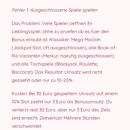
Fehler 1: Ausgeschlossene Spiele spielen
Das Problem: Viele Spieler oeffnen ihr
Lieblingsspiel, ohne zu pruefen ob es fuer den
Bonus erlaubt ist. Klassiker: Mega Moolah
(Jackpot-Slot, oft ausgeschlossen), alle Book-of-
Ra-Varianten (Merkur, haeufig ausgeschlossen),
und alle Tischspiele (Blackjack, Roulette,
Baccarat). Das Resultat: Umsatz wird nicht
gezaehlt oder nur zu 10-20%.
Kosten: Bei 30 Euro gespieltem Umsatz auf einem
10% Slot zaehlt nur 3 Euro als Bonusumsatz. Du
verlierst real 30 Euro, aber nur 3 Euro des Ziels
sind erreicht. Zeitverlust: Mehrere Stunden
verschwendet.