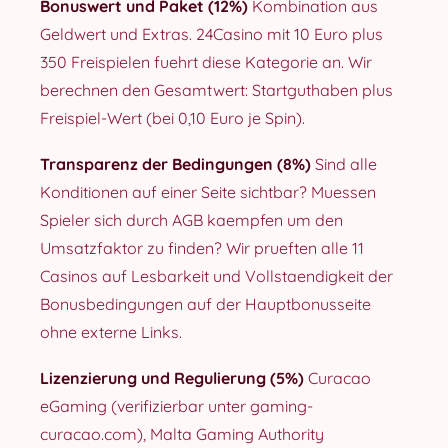
Bonuswert und Paket (12%)
Kombination aus
Geldwert und Extras. 24Casino mit 10 Euro plus
350 Freispielen fuehrt diese Kategorie an. Wir
berechnen den Gesamtwert: Startguthaben plus
Freispiel-Wert (bei 0,10 Euro je Spin).
Transparenz der Bedingungen (8%)
Sind alle
Konditionen auf einer Seite sichtbar? Muessen
Spieler sich durch AGB kaempfen um den
Umsatzfaktor zu finden? Wir prueften alle 11
Casinos auf Lesbarkeit und Vollstaendigkeit der
Bonusbedingungen auf der Hauptbonusseite
ohne externe Links.
Lizenzierung und Regulierung (5%)
Curacao
eGaming (verifizierbar unter gaming-
curacao.com), Malta Gaming Authority