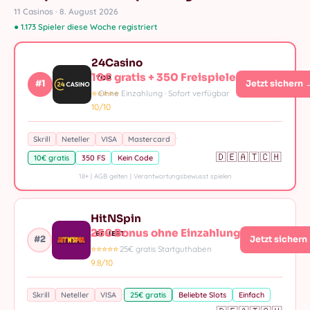
11 Casinos · 8. August 2026
●
1.173
Spieler diese Woche registriert
24Casino
10€ gratis + 350 Freispiele
TOP
#1
Jetzt sichern 
⭐⭐⭐⭐⭐
Ohne Einzahlung · Sofort verfügbar
10/10
·
Skrill
Neteller
VISA
Mastercard
🇩🇪🇦🇹🇨🇭
10€ gratis
350 FS
Kein Code
18+ | AGB gelten | Verantwortungsbewusst spielen
HitNSpin
25€ Bonus ohne Einzahlung
BELIEBT
#2
Jetzt sichern
⭐⭐⭐⭐⭐
25€ gratis Startguthaben
9.8/10
·
Skrill
Neteller
VISA
25€ gratis
Beliebte Slots
Einfach